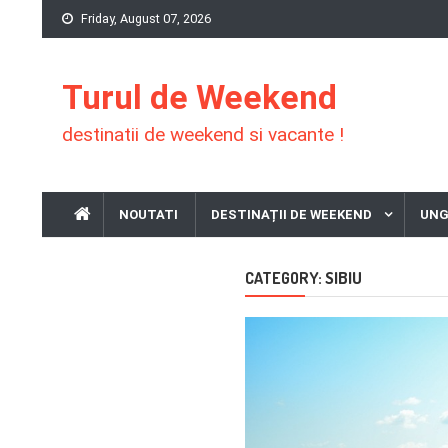
Skip
Friday, August 07, 2026
to
content
Turul de Weekend
destinatii de weekend si vacante !
NOUTATI
DESTINAȚII DE WEEKEND
UNG
SIBIU
CATEGORY: