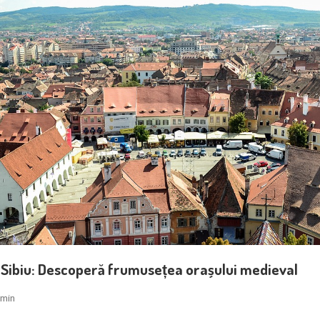
e Sibiu: Descoperă frumusețea orașului medieval
min