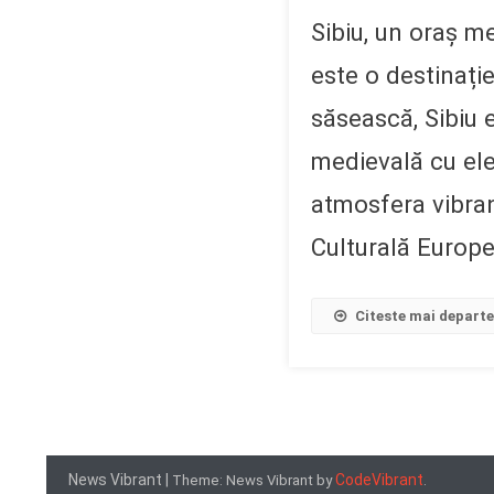
Sibiu, un oraș m
este o destinați
săsească, Sibiu
medievală cu elem
atmosfera vibran
Culturală Europe
Citeste mai depart
News Vibrant
|
CodeVibrant
Theme: News Vibrant by
.