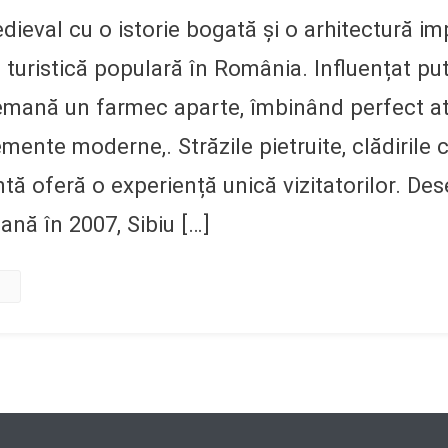
edieval cu o istorie bogată și o arhitectură i
e turistică populară în România. Influențat pu
 emană un farmec aparte, îmbinând perfect 
ente moderne,. Străzile pietruite, clădirile c
tă oferă o experiență unică vizitatorilor. De
ană în 2007, Sibiu […]
e