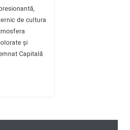
mpresionantă,
ternic de cultura
atmosfera
olorate și
semnat Capitală