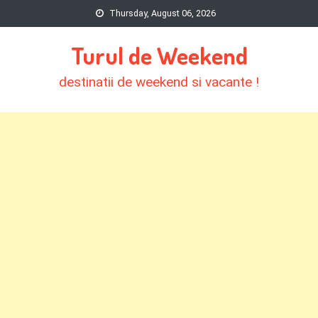
Skip
Thursday, August 06, 2026
to
Turul de Weekend
content
destinatii de weekend si vacante !