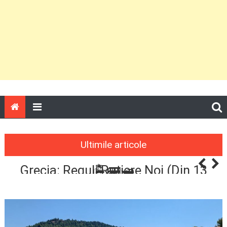
Ultimile articole
Thassos Fără Mașină – Plan Pe Zile
Grecia: Reguli Rutiere Noi (din 13
🏝️🚌🛥️
Sept. 2025) — Pe Scurt, Pentru Turiști
Români