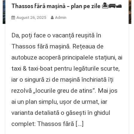
Thassos fără mașină – plan pe zile 🏝️🚌🛥️
August 26, 2025
Admin
Da, poți face o vacanță reușită în
Thassos fără mașină. Rețeaua de
autobuze acoperă principalele stațiuni, ai
taxi & taxi-boat pentru legăturile scurte,
iar o singură zi de mașină închiriată îți
rezolvă „locurile greu de atins”. Mai jos
ai un plan simplu, ușor de urmat, iar
varianta detaliată o găsești în ghidul
complet: Thassos fără […]