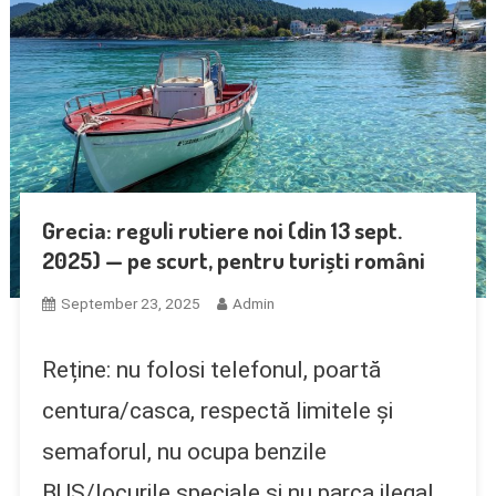
Castelul Bran: Legendă, Turnuri,
Ghid Rapid Kos: Zia La Apus, Therma
Vedere La Munți!
Weekend La Thessaloniki: Istorie
+ Plaje Pt. Copii
Thassos Fără Mașină – Plan Pe Zile
Bizantină Și Apus Pe Mare
Grecia: reguli rutiere noi (din 13 sept.
Grecia: Reguli Rutiere Noi (din 13
🏝️🚌🛥️
2025) — pe scurt, pentru turiști români
Sept. 2025) — Pe Scurt, Pentru Turiști
September 23, 2025
Admin
Români
Reține: nu folosi telefonul, poartă
centura/casca, respectă limitele și
semaforul, nu ocupa benzile
BUS/locurile speciale și nu parca ilegal.