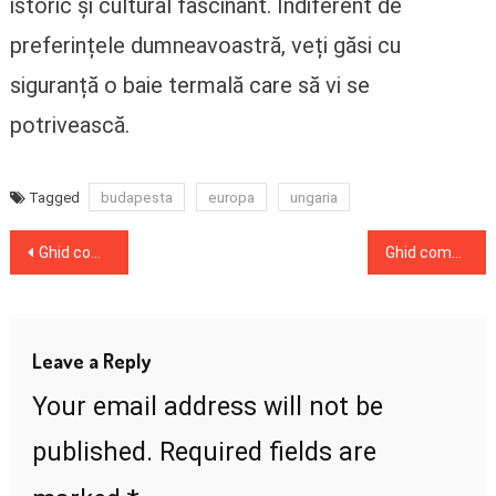
istoric și cultural fascinant. Indiferent de
preferințele dumneavoastră, veți găsi cu
siguranță o baie termală care să vi se
potrivească.
budapesta
europa
ungaria
Tagged
Post
Ghid complet pentru o vacanță de neuitat în Budapesta
Ghid complet al Insulelor Ionice: descoperă paradisul din Marea Ionică
navigation
Leave a Reply
Your email address will not be
published.
Required fields are