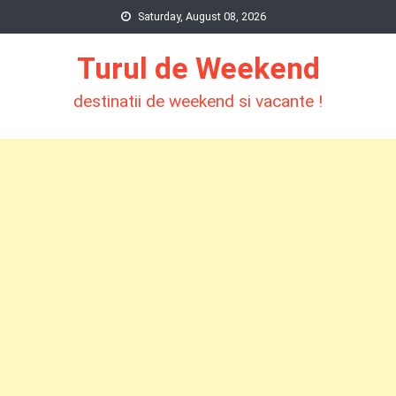
Skip
Saturday, August 08, 2026
to
Turul de Weekend
content
destinatii de weekend si vacante !