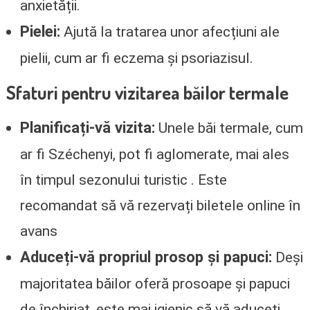
anxietății.
Pielei:
Ajută la tratarea unor afecțiuni ale
pielii, cum ar fi eczema și psoriazisul.
Sfaturi pentru vizitarea băilor termale
Planificați-vă vizita:
Unele băi termale, cum
ar fi Széchenyi, pot fi aglomerate, mai ales
în timpul sezonului turistic . Este
recomandat să vă rezervați biletele online în
avans
Aduceți-vă propriul prosop și papuci:
Deși
majoritatea băilor oferă prosoape și papuci
de închiriat, este mai igienic să vă aduceți