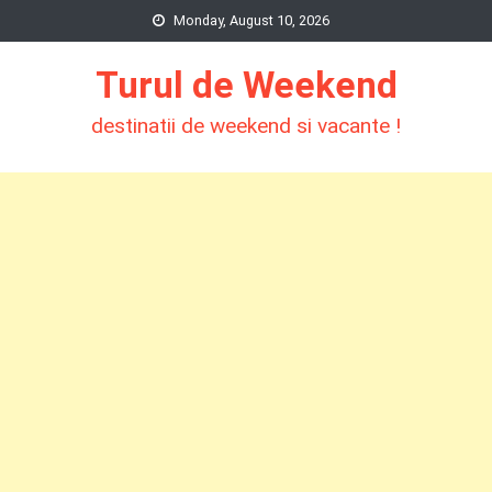
Skip
Monday, August 10, 2026
to
Turul de Weekend
content
destinatii de weekend si vacante !