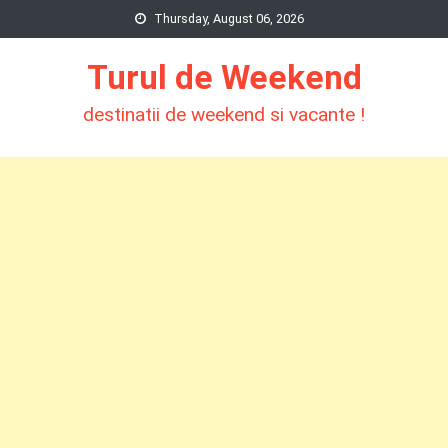
Skip
Thursday, August 06, 2026
to
Turul de Weekend
content
destinatii de weekend si vacante !