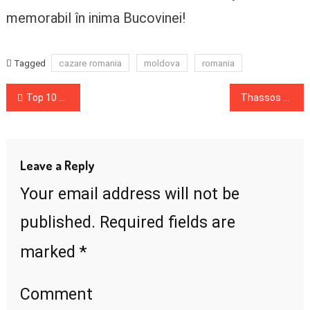
memorabil în inima Bucovinei!
cazare romania
moldova
romania
Tagged
Post
Top 10 Cabane de Vis pentru Escapade de Weekend din zona Bran
Thassos pe scurt: cât costă și când prinzi cele mai bune oferte
navigation
Leave a Reply
Your email address will not be
published.
Required fields are
*
marked
Comment