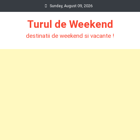
Skip
Sunday, August 09, 2026
to
Turul de Weekend
content
destinatii de weekend si vacante !