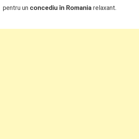
concediu în Romania
pentru un
relaxant.