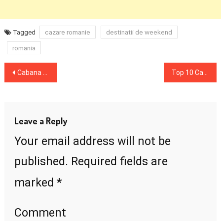
cazare romanie
destinatii de weekend
Tagged
romania
Post
Cabana – Florile Bucegilor, Cazare Perfectă pentru un Weekend în Sinaia
Top 10 Cabane de Vis pentru Escapade de Weekend din zona Bran
navigation
Leave a Reply
Your email address will not be
published.
Required fields are
*
marked
Comment