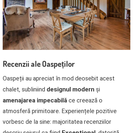
Recenzii ale Oaspeților
Oaspeții au apreciat în mod deosebit acest
designul modern
chalet, subliniind
și
amenajarea impecabilă
ce creează o
atmosferă primitoare. Experiențele pozitive
vorbesc de la sine: majoritatea recenziilor
Exceptional
descriu sejurul ca fiind
, datorită