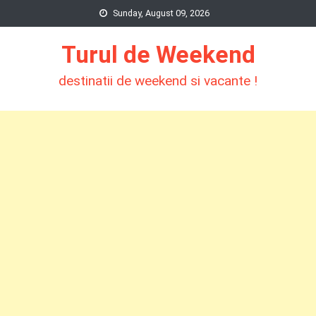
Skip
Sunday, August 09, 2026
to
Turul de Weekend
content
destinatii de weekend si vacante !