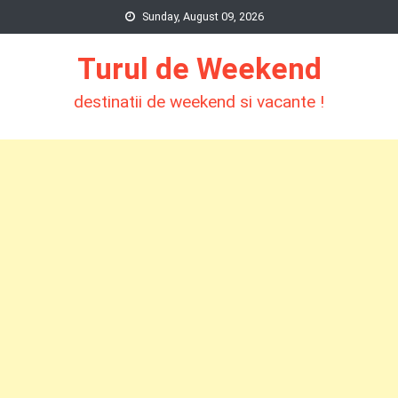
Skip
Sunday, August 09, 2026
to
Turul de Weekend
content
destinatii de weekend si vacante !