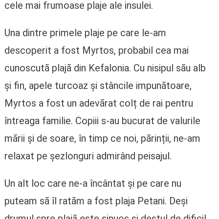
cele mai frumoase plaje ale insulei.
Una dintre primele plaje pe care le-am
descoperit a fost Myrtos, probabil cea mai
cunoscută plajă din Kefalonia. Cu nisipul său alb
și fin, apele turcoaz și stâncile impunătoare,
Myrtos a fost un adevărat colț de rai pentru
întreaga familie. Copiii s-au bucurat de valurile
mării și de soare, în timp ce noi, părinții, ne-am
relaxat pe șezlonguri admirând peisajul.
Un alt loc care ne-a încântat și pe care nu
puteam să îl ratăm a fost plaja Petani. Deși
drumul spre plajă este sinuos și destul de dificil,