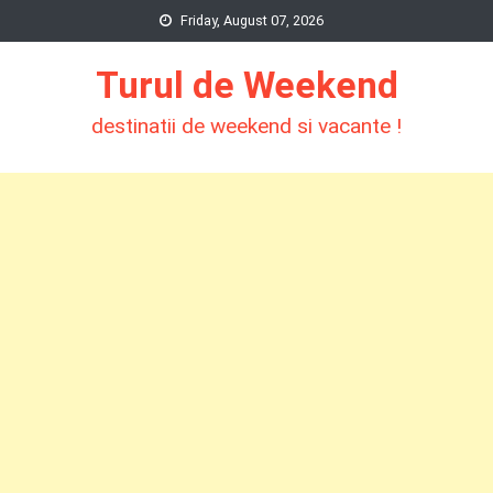
Skip
Friday, August 07, 2026
to
Turul de Weekend
content
destinatii de weekend si vacante !