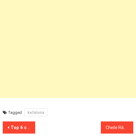
kefalonia
Tagged
Post
Top 6 cele mai importante atracții din judetul Brașov
Cheile Râșnoavei, Rasnov