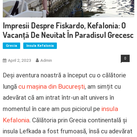
Impresii Despre Fiskardo, Kefalonia: O
Vacanță De Neuitat În Paradisul Grecesc
Grecia
Insula Kefalonia
0
April 2, 2023
Admin
Deși aventura noastră a început cu o călătorie
cu mașina din București
lungă
, am simțit cu
adevărat că am intrat într-un alt univers în
insula
momentul în care am pus piciorul pe
Kefalonia
. Călătoria prin Grecia continentală și
insula Lefkada a fost frumoasă, însă cu adevărat