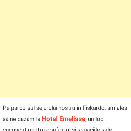
Pe parcursul sejurului nostru în Fiskardo, am ales
Hotel Emelisse
să ne cazăm la
, un loc
cunoscut pentru confortul și serviciile sale