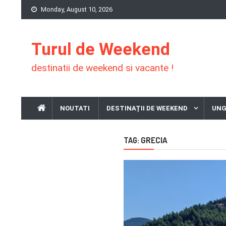
Skip
Monday, August 10, 2026
to
content
Turul de Weekend
destinatii de weekend si vacante !
NOUTATI
DESTINAȚII DE WEEKEND
UNG
GRECIA
TAG: