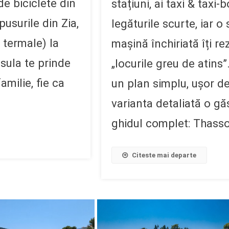
de biciclete din
stațiuni, ai taxi & taxi-
usurile din Zia,
legăturile scurte, iar o
 termale) la
mașină închiriată îți re
nsula te prinde
„locurile greu de atins”
familie, fie ca
un plan simplu, ușor de
varianta detaliată o găs
ghidul complet: Thasso
Citeste mai departe