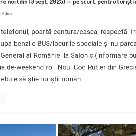
ere noi (din 13 sept. 2025) — pe scurt, pentru turișt
Admin
 telefonul, poartă centura/casca, respectă lim
upa benzile BUS/locurile speciale și nu parca
 General al României la Salonic (informare pub
ia.de-weekend.ro | Noul Cod Rutier din Greci
ebuie să știe turiștii români
e