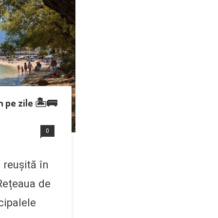
 pe zile 🏝️🚌
0
 reușită în
Rețeaua de
cipalele