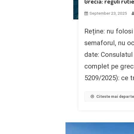
Grecia: reguli ruti
September 23, 2025
Reține: nu folosi
semaforul, nu oc
date: Consulatul
complet pe grec
5209/2025): ce tr
Citeste mai depart