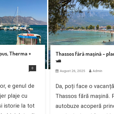
apus, Therma +
Thassos fără mașină – plan
🛥️
0
August 26, 2025
Admin
lor, e genul de
Da, poți face o vacanță
jer plaje cu
Thassos fără mașină. 
i istorie la tot
autobuze acoperă prin