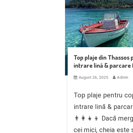
Top plaje din Thassos p
intrare lină & parcare 
August 26, 2025
Admin
Top plaje pentru cop
intrare lină & parca
👨‍👩‍👧‍👦 Dacă mer
cei mici, cheia este 