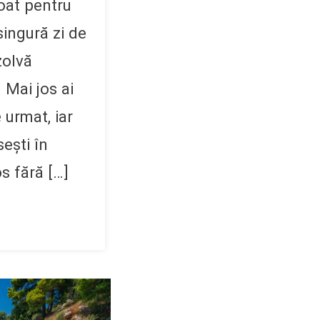
boat pentru
 singură zi de
zolvă
. Mai jos ai
 urmat, iar
ești în
s fără […]