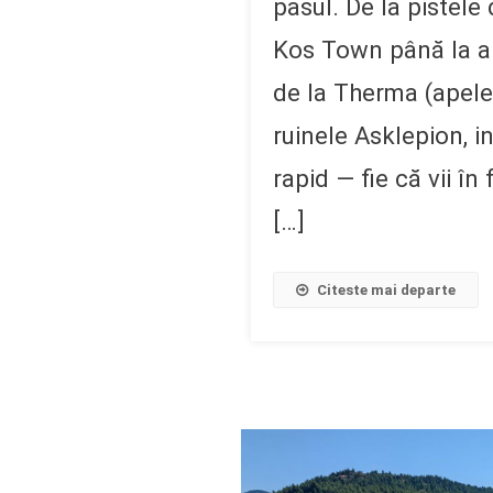
pasul. De la pistele 
Kos Town până la ap
de la Therma (apele
ruinele Asklepion, i
rapid — fie că vii în 
[…]
Citeste mai departe