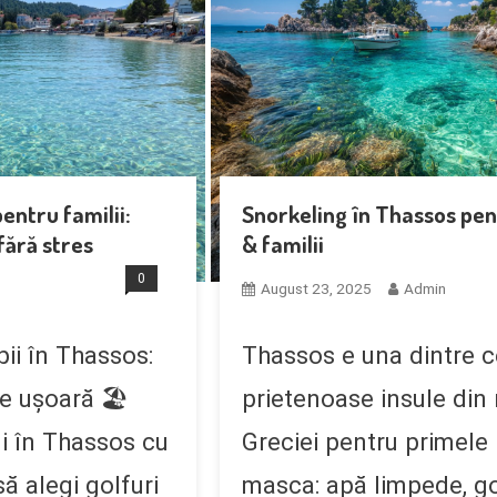
Snorkeling în Thassos pen
entru familii:
& familii
fără stres
0
August 23, 2025
Admin
Thassos e una dintre c
ii în Thassos:
prietenoase insule din
re ușoară 🏖️
Greciei pentru primele i
gi în Thassos cu
masca: apă limpede, gol
să alegi golfuri