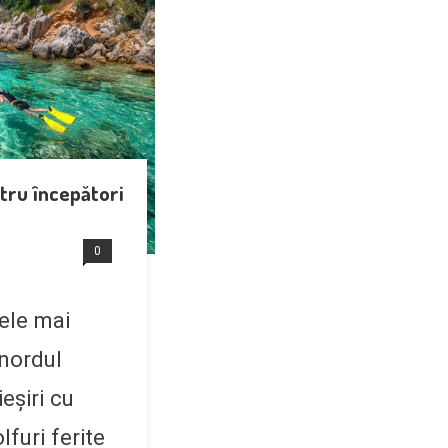
tru începători
0
ele mai
 nordul
eșiri cu
furi ferite