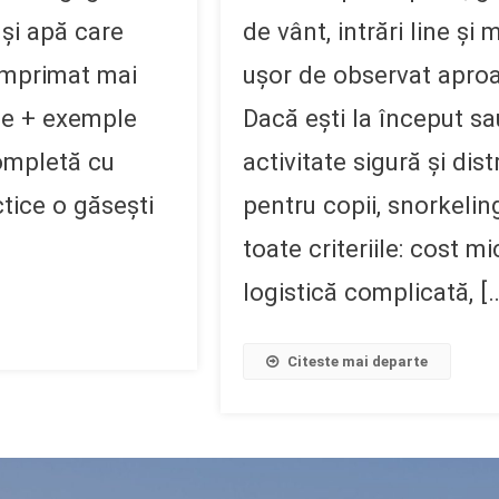
de vânt, intrări line și
 și apă care
ușor de observat apro
omprimat mai
Dacă ești la început sa
ale + exemple
activitate sigură și dist
completă cu
pentru copii, snorkelin
ctice o găsești
toate criteriile: cost mi
logistică complicată, [
Citeste mai departe