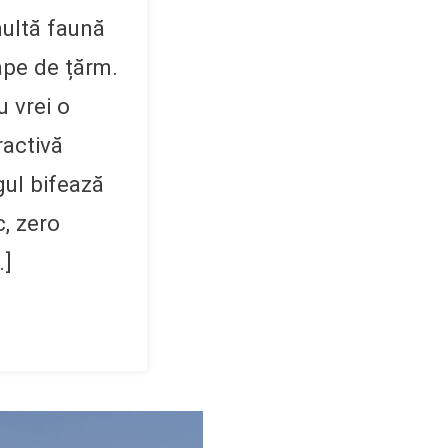
 multă faună
ape de țărm.
u vrei o
ractivă
gul bifează
c, zero
…]