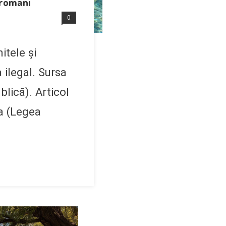
i români
0
itele și
 ilegal. Sursa
lică). Articol
a (Legea