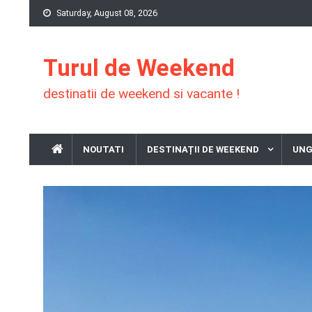
Skip
Saturday, August 08, 2026
to
content
Turul de Weekend
destinatii de weekend si vacante !
NOUTATI
DESTINAȚII DE WEEKEND
UNG