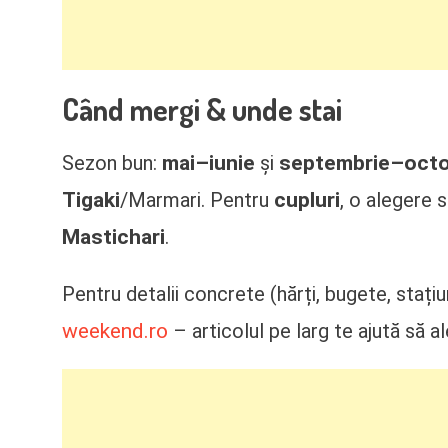
Când mergi & unde stai
mai–iunie
septembrie–oct
Sezon bun:
și
Tigaki
cupluri
/Marmari. Pentru
, o alegere 
Mastichari
.
Pentru detalii concrete (hărți, bugete, stațiu
weekend.ro
– articolul pe larg te ajută să a