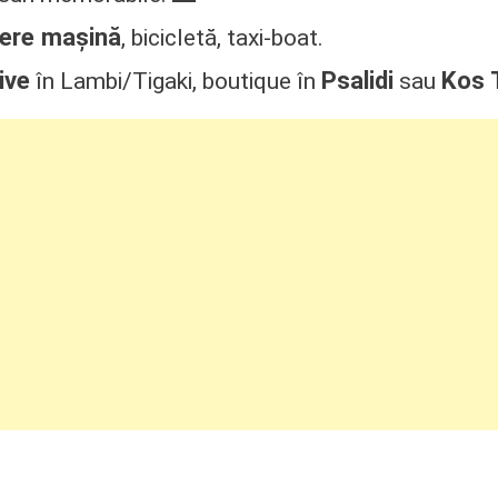
iere mașină
, bicicletă, taxi-boat.
sive
Psalidi
Kos 
în Lambi/Tigaki, boutique în
sau