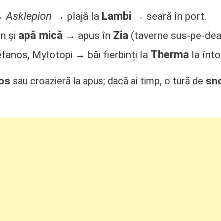
Asklepion
Lambi
→
→ plajă la
→ seară în port.
apă mică
Zia
in și
→ apus în
(taverne sus-pe-dea
Therma
efanos, Mylotopi → băi fierbinți la
la înto
os
sno
sau croazieră la apus; dacă ai timp, o tură de