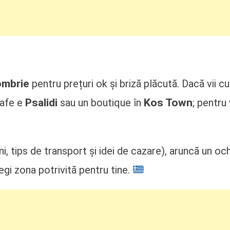
ombrie
pentru prețuri ok și briză plăcută. Dacă vii cu
Psalidi
Kos Town
safe e
sau un boutique în
; pentru 
ni, tips de transport și idei de cazare), aruncă un o
legi zona potrivită pentru tine.