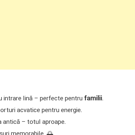
familii
u intrare lină – perfecte pentru
.
orturi acvatice pentru energie.
ra antică – totul aproape.
suri memorabile. 🌅