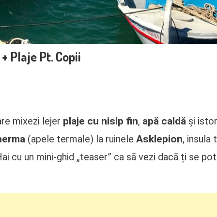
+ Plaje Pt. Copii
plaje cu nisip fin
apă caldă
are mixezi lejer
,
și istor
herma
Asklepion
(apele termale) la ruinele
, insula 
ai cu un mini-ghid „teaser” ca să vezi dacă ți se po