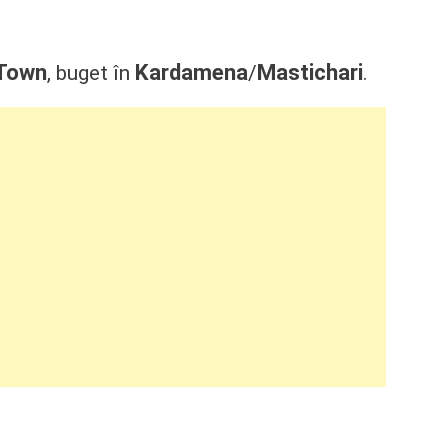
Town
Kardamena
Mastichari
, buget în
/
.