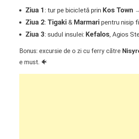
Ziua 1
Kos Town
: tur pe bicicletă prin
Ziua 2
Tigaki
Marmari
:
&
pentru nisip f
Ziua 3
Kefalos
: sudul insulei:
, Agios St
Nisyr
Bonus: excursie de o zi cu ferry către
e must. 🐠