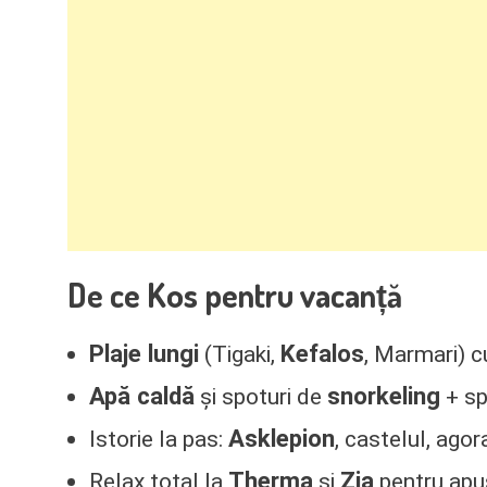
Kos
De ce
pentru vacanță
Plaje lungi
Kefalos
(Tigaki,
, Marmari) c
Apă caldă
snorkeling
și spoturi de
+ sp
Asklepion
Istorie la pas:
, castelul, ago
Therma
Zia
Relax total la
și
pentru apu