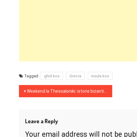
ghid kos
Grecia
insula kos
Tagged
Post
Weekend la Thessaloniki: istorie bizantină și apus pe mare
navigation
Leave a Reply
Your email address will not be pub