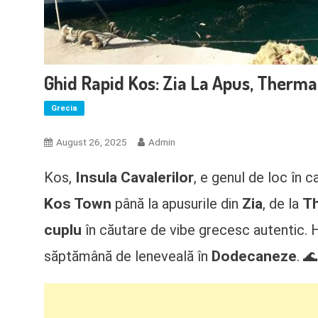
Ghid Rapid Kos: Zia La Apus, Therma 
Grecia
August 26, 2025
Admin
Insula Cavalerilor
Kos,
, e genul de loc în c
Kos Town
Zia
T
până la apusurile din
, de la
cuplu
în căutare de vibe grecesc autentic. H
Dodecaneze
săptămână de leneveală în
. 🌊