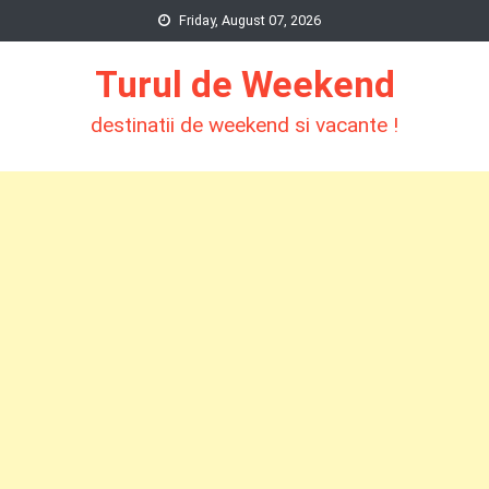
Skip
Friday, August 07, 2026
to
Turul de Weekend
content
destinatii de weekend si vacante !