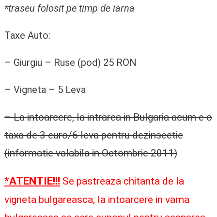
*traseu folosit pe timp de iarna
Taxe Auto:
– Giurgiu – Ruse (pod) 25 RON
– Vigneta – 5 Leva
– La intoarcere, la intrarea in Bulgaria acum e o
taxa de 3 euro/6 leva pentru dezinsectie
(informatie valabila in Octombrie 2011)
*ATENTIE!!!
Se pastreaza chitanta de la
vigneta bulgareasca, la intoarcere in vama